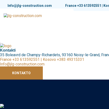
Info@jlg-construction.com
France +33 613592551 | K
BALLINA
RRETH NESH
SHËRBIMET
PROJEKTET
Kontakti
35 Boleavrd de Champy-Richardets, 93160 Noisy-le-Grand, Fra
France +33 613592551 | Kosovo +383 49315331
Info@jlg-construction.com
KONTAKTO