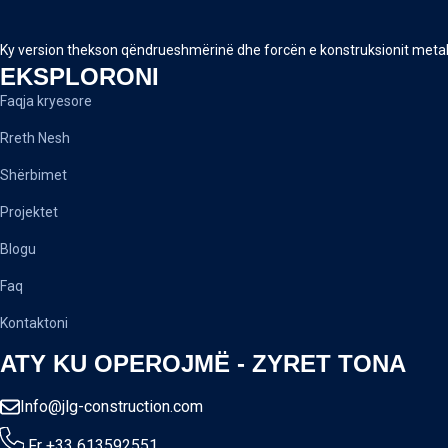
Ky version thekson qëndrueshmërinë dhe forcën e konstruksionit metalik
EKSPLORONI
Faqja kryesore
Rreth Nesh
Shërbimet
Projektet
Blogu
Faq
Kontaktoni
ATY KU OPEROJMË - ZYRET TONA
Info@jlg-construction.com
Fr +33 613592551