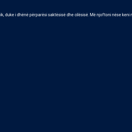
, duke i dhënë përparësi saktësisë dhe cilësisë. Më njoftoni nëse keni