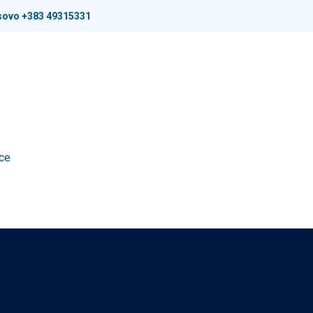
osovo +383 49315331
BLOG
FAQ
PRODUKTET
nce