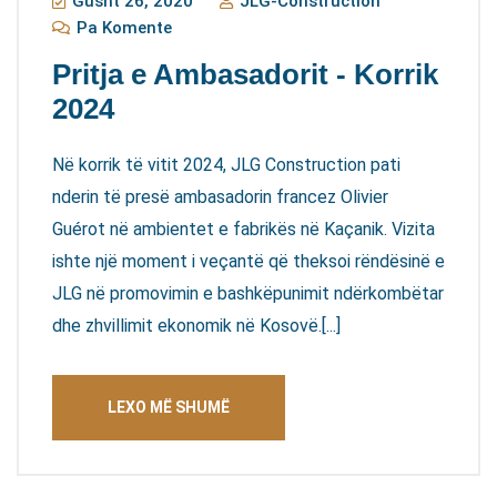
Gusht 26, 2020
JLG-Construction
Pa Komente
Pritja e Ambasadorit - Korrik
2024
Në korrik të vitit 2024, JLG Construction pati
nderin të presë ambasadorin francez Olivier
Guérot në ambientet e fabrikës në Kaçanik. Vizita
ishte një moment i veçantë që theksoi rëndësinë e
JLG në promovimin e bashkëpunimit ndërkombëtar
dhe zhvillimit ekonomik në Kosovë.[...]
LEXO MË SHUMË