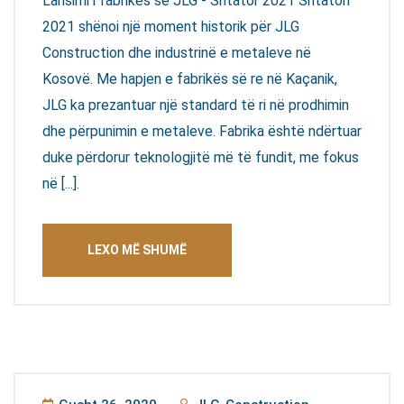
Lansimi i fabrikës së JLG - Shtator 2021 Shtatori
2021 shënoi një moment historik për JLG
Construction dhe industrinë e metaleve në
Kosovë. Me hapjen e fabrikës së re në Kaçanik,
JLG ka prezantuar një standard të ri në prodhimin
dhe përpunimin e metaleve. Fabrika është ndërtuar
duke përdorur teknologjitë më të fundit, me fokus
në [...].
LEXO MË SHUMË