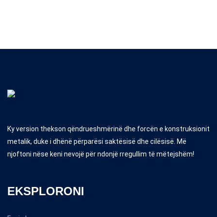
Ky version thekson qëndrueshmërinë dhe forcën e konstruksionit
metalik, duke i dhënë përparësi saktësisë dhe cilësisë. Më
njoftoni nëse keni nevojë për ndonjë rregullim të mëtejshëm!
EKSPLORONI