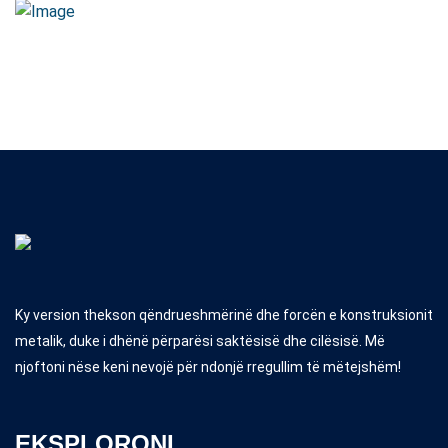
Ky version thekson qëndrueshmërinë dhe forcën e konstruksionit
metalik, duke i dhënë përparësi saktësisë dhe cilësisë. Më
njoftoni nëse keni nevojë për ndonjë rregullim të mëtejshëm!
EKSPLORONI