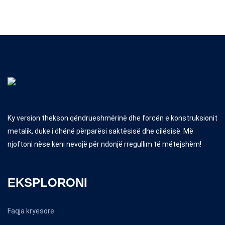
Ky version thekson qëndrueshmërinë dhe forcën e konstruksionit
metalik, duke i dhënë përparësi saktësisë dhe cilësisë. Më
njoftoni nëse keni nevojë për ndonjë rregullim të mëtejshëm!
EKSPLORONI
Faqja kryesore