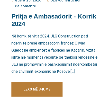
Gusht 26, 2020
JLG-Construction
Pa Komente
Pritja e Ambasadorit - Korrik
2024
Në korrik të vitit 2024, JLG Construction pati
nderin të presë ambasadorin francez Olivier
Guérot në ambientet e fabrikës në Kaçanik. Vizita
ishte një moment i veçantë që theksoi rëndësinë e
JLG në promovimin e bashkëpunimit ndërkombëtar
dhe zhvillimit ekonomik në Kosovë.[...]
LEXO MË SHUMË