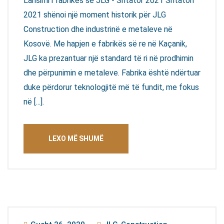
Lansimi i fabrikës së JLG - Shtator 2021 Shtatori
2021 shënoi një moment historik për JLG
Construction dhe industrinë e metaleve në
Kosovë. Me hapjen e fabrikës së re në Kaçanik,
JLG ka prezantuar një standard të ri në prodhimin
dhe përpunimin e metaleve. Fabrika është ndërtuar
duke përdorur teknologjitë më të fundit, me fokus
në [...].
LEXO MË SHUMË