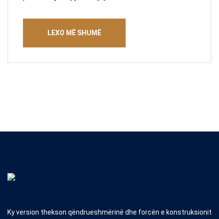
LEXO MË SHUMË
Ky version thekson qëndrueshmërinë dhe forcën e konstruksionit