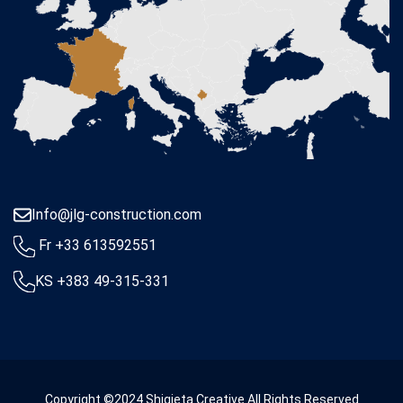
Info@jlg-construction.com
Fr +33 613592551
KS +383 49-315-331
Copyright ©2024 Shigjeta Creative All Rights Reserved