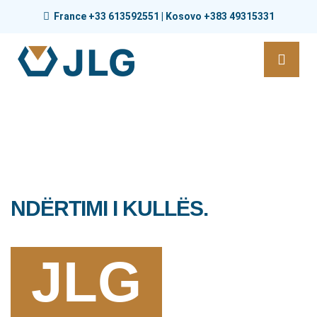
France +33 613592551 | Kosovo +383 49315331
NDËRTIMI I KULLËS.
JLG