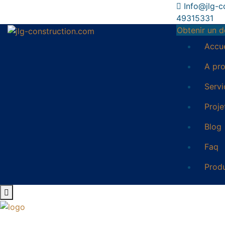
Info@jlg-c
49315331
Obtenir un d
Accue
A pr
Servi
Proje
Blog
Faq
Prod