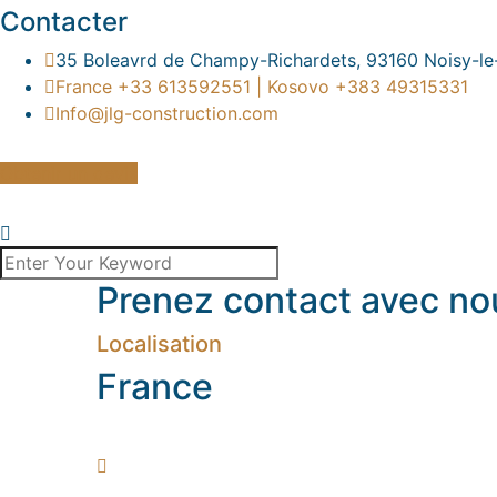
Contacter
35 Boleavrd de Champy-Richardets, 93160 Noisy-le
France +33 613592551 | Kosovo +383 49315331
Info@jlg-construction.com
Obtenir un devis
Prenez contact avec no
Localisation
France