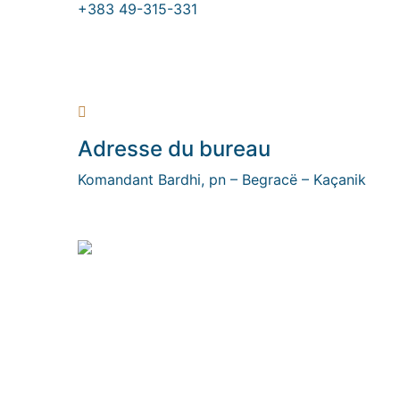
+383 49-315-331
Adresse du bureau
Komandant Bardhi, pn – Begracë – Kaçanik
Cette version met l'accent sur la
durabilité et la solidité de la
construction métallique, tout en
privilégiant la précision et la
qualité. Faites-moi savoir si vous