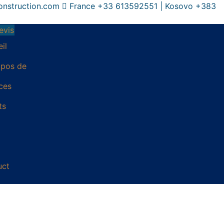
onstruction.com
France +33 613592551 | Kosovo +383
evis
il
opos de
ces
ts
uct